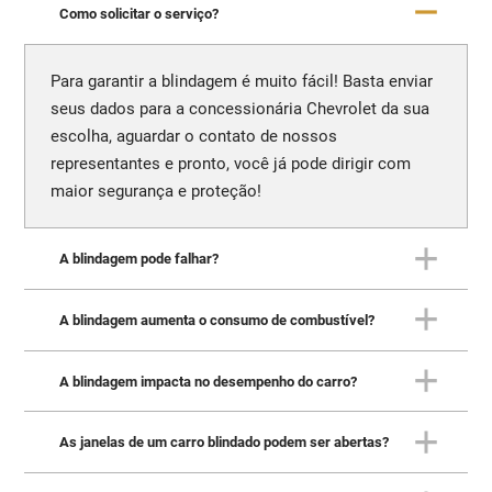
Como solicitar o serviço?
Para garantir a blindagem é muito fácil! Basta enviar
seus dados para a concessionária Chevrolet da sua
escolha, aguardar o contato de nossos
representantes e pronto, você já pode dirigir com
maior segurança e proteção!
A blindagem pode falhar?
A blindagem aumenta o consumo de combustível?
Quando realizada corretamente, a blindagem não
apresenta quaisquer falhas. A Carbon, blindadora
recomendada pela Chevrolet, oferece garantia de 5
A blindagem impacta no desempenho do carro?
Sim. Com o aumento de carga gerado pela
anos para assegurar suporte total.
blindagem - equivalente a dois ou três passageiros
adultos - o consumo de combustível também
As janelas de um carro blindado podem ser abertas?
Devido à carga gerada, a blindagem pode, sim,
aumenta, mas não se preocupe que não é nada
impactar o desempenho do veículo. Por essa razão,